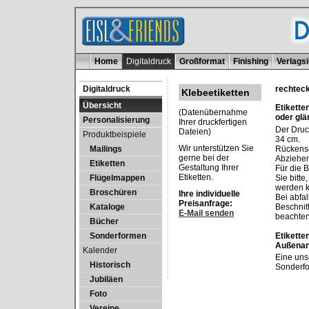
Home
Digitaldruck
Großformat
Finishing
Verlags
Digitaldruck
rechteck
Klebeetiketten
Übersicht
Etikette
(Datenübernahme
oder gl
Personalisierung
Ihrer druckfertigen
Der Druc
Dateien)
Produktbeispiele
34 cm.
Wir unterstützen Sie
Rückensc
Mailings
gerne bei der
Abziehen
Etiketten
Gestaltung Ihrer
Für die 
Etiketten.
Sie bitte
Flügelmappen
werden 
Broschüren
Ihre individuelle
Bei abfa
Preisanfrage:
Beschnit
Kataloge
E-Mail senden
beachten
Bücher
Etikette
Sonderformen
Außena
Kalender
Eine unse
Historisch
Sonderfo
Jubiläen
Foto
Vereine